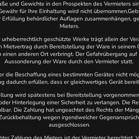
ße und Gewichte in den Prospekten des Vermieters si
ewähr für Ihre Einhaltung wird nicht übernommen.Geb
er Erfüllung behördlicher Auflagen zusammenhängen, g
Mieters.
urheberrechtlich geschützte Werke trägt allein der Veran
en Mietvertrag durch Bereitstellung der Ware in seinem 
 einen anderen Ort verbringt. Der Gefahrübergang auf d
Aussonderung der Ware durch den Vermieter statt.
 die Beschaffung eines bestimmten Gerätes nicht mögli
ag dadurch erfüllen, dass er gleichwertiges Gerät bereits
lung wird spätestens bei Bereitstellung vorgenommen.
 oder Hinterlegung einer Sicherheit zu verlangen. Die R
hlbar. Die Zahlung hat ungeachtet des Rechts der Mänge
Zurückbehaltung wegen irgendwelcher Gegenansprüche
ausgeschlossen.
hter Zahlung des Mieters ist der Vermieter berechtigt,