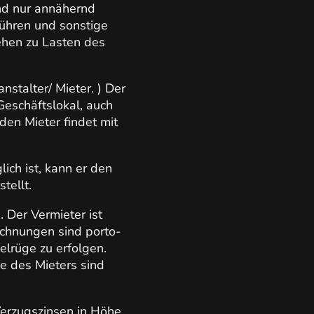
nd nur annähernd
ühren und sonstige
ehen zu Lasten des
stalter/ Mieter. ) Der
Geschäftslokal, auch
en Mieter findet mit
ch ist, kann er den
tellt.
 Der Vermieter ist
echnungen sind porto-
lrüge zu erfolgen.
 des Mieters sind
 Verzugszinsen in Höhe